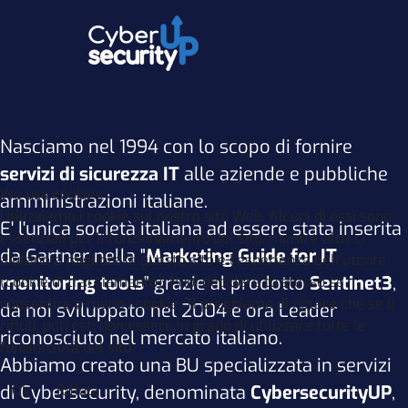
Nasciamo nel 1994 con lo scopo di fornire
servizi di sicurezza IT
alle aziende e pubbliche
We use cookies
amministrazioni italiane.
Utilizziamo i cookie sul nostro sito Web. Alcuni di essi sono
E' l'unica società italiana ad essere stata inserita
essenziali per il funzionamento del sito, mentre altri ci
da Gartner nella "
Marketing Guide for IT
aiutano a migliorare questo sito e l'esperienza dell'utente
monitoring tools
" grazie al prodotto
Sentinet3
,
(cookie di tracciamento). Puoi decidere tu stesso se
consentire o meno i cookie. Ti preghiamo di notare che se li
da noi sviluppato nel 2004 e ora Leader
rifiuti, potresti non essere in grado di utilizzare tutte le
riconosciuto nel mercato italiano.
funzionalità del sito.
Abbiamo creato una BU specializzata in servizi
Ok
Rifiuta
di Cybersecurity, denominata
CybersecurityUP
,