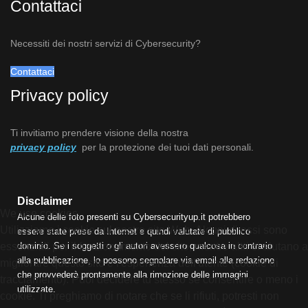
Contattaci
Necessiti dei nostri servizi di Cybersecurity?
Contattaci
Privacy policy
Ti invitiamo prendere visione della nostra
privacy policy
per la protezione dei tuoi dati personali.
Disclaimer
We use cookies
Alcune delle foto presenti su Cybersecurityup.it potrebbero
Utilizziamo i cookie sul nostro sito Web. Alcuni di essi sono
essere state prese da Internet e quindi valutate di pubblico
essenziali per il funzionamento del sito, mentre altri ci aiutano a
dominio. Se i soggetti o gli autori avessero qualcosa in contrario
alla pubblicazione, lo possono segnalare via email alla redazione
migliorare questo sito e l'esperienza dell'utente (cookie di
che provvederà prontamente alla rimozione delle immagini
tracciamento). Puoi decidere tu stesso se consentire o meno i
utilizzate.
cookie. Ti preghiamo di notare che se li rifiuti, potresti non