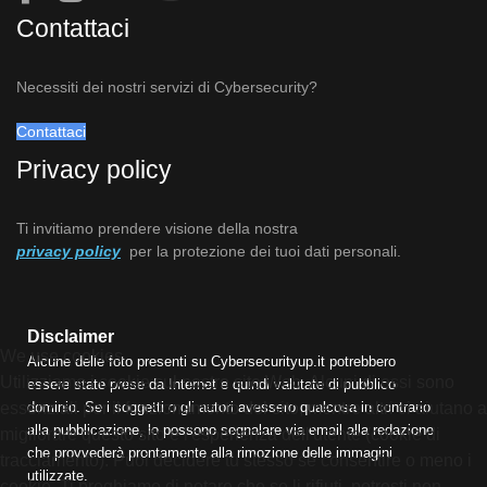
Contattaci
Necessiti dei nostri servizi di Cybersecurity?
Contattaci
Privacy policy
Ti invitiamo prendere visione della nostra
privacy policy
per la protezione dei tuoi dati personali.
Disclaimer
We use cookies
Alcune delle foto presenti su Cybersecurityup.it potrebbero
Utilizziamo i cookie sul nostro sito Web. Alcuni di essi sono
essere state prese da Internet e quindi valutate di pubblico
dominio. Se i soggetti o gli autori avessero qualcosa in contrario
essenziali per il funzionamento del sito, mentre altri ci aiutano a
alla pubblicazione, lo possono segnalare via email alla redazione
migliorare questo sito e l'esperienza dell'utente (cookie di
che provvederà prontamente alla rimozione delle immagini
tracciamento). Puoi decidere tu stesso se consentire o meno i
utilizzate.
cookie. Ti preghiamo di notare che se li rifiuti, potresti non