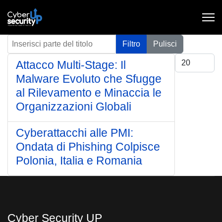
Inserisci parte del titolo
Filtro
Pulisci
Visualizza #
Attacco Multi-Stage: Il
Malware Evoluto che Sfugge
al Rilevamento e Minaccia le
Organizzazioni Globali
Cyberattacchi alle PMI:
Ondata di Phishing Colpisce
Polonia, Italia e Romania
Cyber Security UP