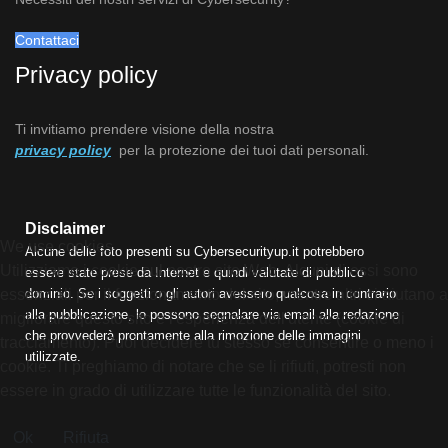
Contattaci
Privacy policy
Ti invitiamo prendere visione della nostra
privacy policy
per la protezione dei tuoi dati personali.
Disclaimer
We use cookies
Alcune delle foto presenti su Cybersecurityup.it potrebbero
Utilizziamo i cookie sul nostro sito Web. Alcuni di essi sono
essere state prese da Internet e quindi valutate di pubblico
dominio. Se i soggetti o gli autori avessero qualcosa in contrario
essenziali per il funzionamento del sito, mentre altri ci aiutano a
alla pubblicazione, lo possono segnalare via email alla redazione
migliorare questo sito e l'esperienza dell'utente (cookie di
che provvederà prontamente alla rimozione delle immagini
tracciamento). Puoi decidere tu stesso se consentire o meno i
utilizzate.
cookie. Ti preghiamo di notare che se li rifiuti, potresti non
essere in grado di utilizzare tutte le funzionalità del sito.
Ok
Rifiuta