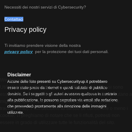
Necessiti dei nostri servizi di Cybersecurity?
Contattaci
Privacy policy
Ti invitiamo prendere visione della nostra
privacy policy
per la protezione dei tuoi dati personali.
Disclaimer
We use cookies
Alcune delle foto presenti su Cybersecurityup.it potrebbero
Utilizziamo i cookie sul nostro sito Web. Alcuni di essi sono
essere state prese da Internet e quindi valutate di pubblico
dominio. Se i soggetti o gli autori avessero qualcosa in contrario
essenziali per il funzionamento del sito, mentre altri ci aiutano a
alla pubblicazione, lo possono segnalare via email alla redazione
migliorare questo sito e l'esperienza dell'utente (cookie di
che provvederà prontamente alla rimozione delle immagini
tracciamento). Puoi decidere tu stesso se consentire o meno i
utilizzate.
cookie. Ti preghiamo di notare che se li rifiuti, potresti non
essere in grado di utilizzare tutte le funzionalità del sito.