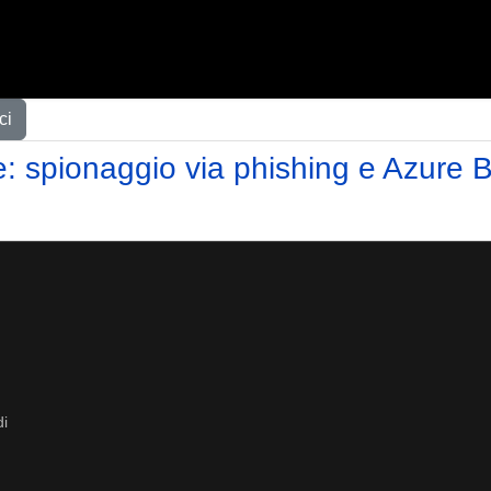
ci
 spionaggio via phishing e Azure Bl
di