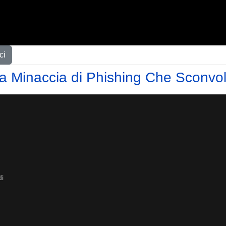
ci
 Minaccia di Phishing Che Sconvol
di