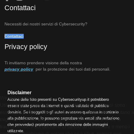
Contattaci
Necessiti dei nostri servizi di Cybersecurity?
Contattaci
Privacy policy
Ti invitiamo prendere visione della nostra
privacy policy
per la protezione dei tuoi dati personali.
Disclaimer
We use cookies
Alcune delle foto presenti su Cybersecurityup.it potrebbero
Utilizziamo i cookie sul nostro sito Web. Alcuni di essi sono
essere state prese da Internet e quindi valutate di pubblico
dominio. Se i soggetti o gli autori avessero qualcosa in contrario
essenziali per il funzionamento del sito, mentre altri ci aiutano a
alla pubblicazione, lo possono segnalare via email alla redazione
migliorare questo sito e l'esperienza dell'utente (cookie di
che provvederà prontamente alla rimozione delle immagini
tracciamento). Puoi decidere tu stesso se consentire o meno i
utilizzate.
cookie. Ti preghiamo di notare che se li rifiuti, potresti non