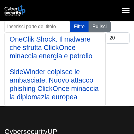
Inserisci parte del titolo
Filtro
Pulisci
Visualizza #
OneClik Shock: Il malware
che sfrutta ClickOnce
minaccia energia e petrolio
SideWinder colpisce le
ambasciate: Nuovo attacco
phishing ClickOnce minaccia
la diplomazia europea
CybersecurityUP