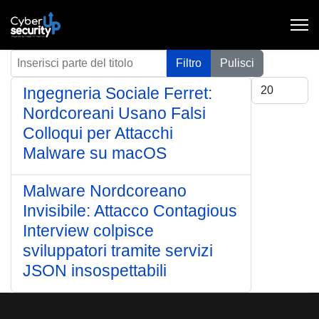
Inserisci parte del titolo
Filtro
Pulisci
Visualizza #
Ingegneria Sociale Ferret:
Nordcoreani Usano Falsi
Colloqui per Attacchi
Malware su macOS
Malware Nordcoreano
Invisibile: Attacco Contagious
Interview colpisce
sviluppatori tramite servizi
JSON insospettabili