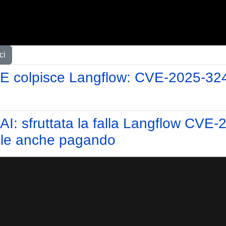
ci
lpisce Langflow: CVE-2025-3248 c
I: sfruttata la falla Langflow CVE
ibile anche pagando