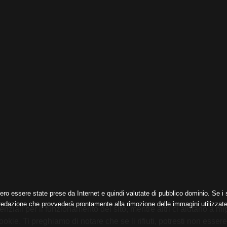
ero essere state prese da Internet e quindi valutate di pubblico dominio. Se i s
 redazione che provvederà prontamente alla rimozione delle immagini utilizzate
nziali per il funzionamento del sito, mentre altri ci aiutano a mig
e. Ti preghiamo di notare che se li rifiuti, potresti non essere in