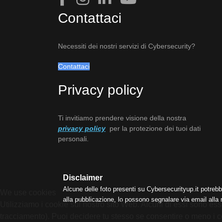
Contattaci
Necessiti dei nostri servizi di Cybersecurity?
Contattaci
Privacy policy
Ti invitiamo prendere visione della nostra
privacy policy
per la protezione dei tuoi dati
personali.
Disclaimer
Alcune delle foto presenti su Cybersecurityup.it potrebb
We use cookies
alla pubblicazione, lo possono segnalare via email alla
Utilizziamo i cookie sul nostro sito Web. Alcuni di essi sono esse
tracciamento). Puoi decidere tu stesso se consentire o meno i cooki