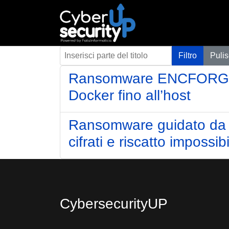
Inserisci parte del titolo
Filtro
Pulis
Ransomware ENCFORGE co
Docker fino all’host
Ransomware guidato da A
cifrati e riscatto imposs
CybersecurityUP