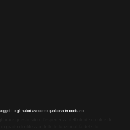
oggetti o gli autori avessero qualcosa in contrario
.
liorare questo sito e l'esperienza dell'utente (cookie di
 grado di utilizzare tutte le funzionalità del sito.