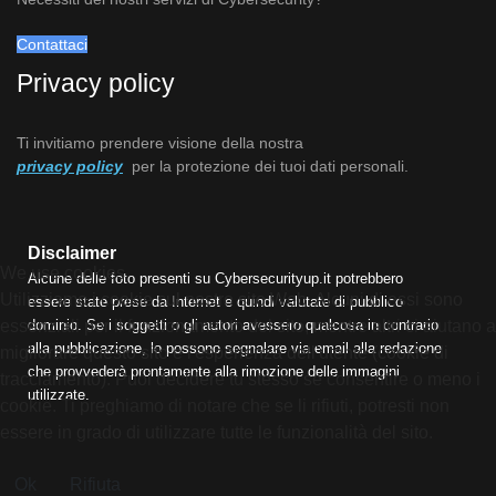
Contattaci
Privacy policy
Ti invitiamo prendere visione della nostra
privacy policy
per la protezione dei tuoi dati personali.
Disclaimer
We use cookies
Alcune delle foto presenti su Cybersecurityup.it potrebbero
Utilizziamo i cookie sul nostro sito Web. Alcuni di essi sono
essere state prese da Internet e quindi valutate di pubblico
dominio. Se i soggetti o gli autori avessero qualcosa in contrario
essenziali per il funzionamento del sito, mentre altri ci aiutano a
alla pubblicazione, lo possono segnalare via email alla redazione
migliorare questo sito e l'esperienza dell'utente (cookie di
che provvederà prontamente alla rimozione delle immagini
tracciamento). Puoi decidere tu stesso se consentire o meno i
utilizzate.
cookie. Ti preghiamo di notare che se li rifiuti, potresti non
essere in grado di utilizzare tutte le funzionalità del sito.
Ok
Rifiuta