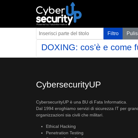
Inserisci parte del titolo
Filtro
Pulis
DOXING: cos’è e come f
CybersecurityUP
CybersecurityUP è una BU di Fata Informatica.
Dal 1994 eroghiamo servizi di sicurezza IT per gran
organizzazioni sia civili che militari.
Ethical Hacking
Penetration Testing