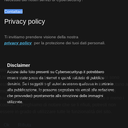
Contattaci
Privacy policy
Ti invitiamo prendere visione della nostra
privacy policy
per la protezione dei tuoi dati personali.
Disclaimer
We use cookies
Alcune delle foto presenti su Cybersecurityup.it potrebbero
Utilizziamo i cookie sul nostro sito Web. Alcuni di essi sono
essere state prese da Internet e quindi valutate di pubblico
dominio. Se i soggetti o gli autori avessero qualcosa in contrario
essenziali per il funzionamento del sito, mentre altri ci aiutano a
alla pubblicazione, lo possono segnalare via email alla redazione
migliorare questo sito e l'esperienza dell'utente (cookie di
che provvederà prontamente alla rimozione delle immagini
tracciamento). Puoi decidere tu stesso se consentire o meno i
utilizzate.
cookie. Ti preghiamo di notare che se li rifiuti, potresti non
essere in grado di utilizzare tutte le funzionalità del sito.
Ok
Rifiuta