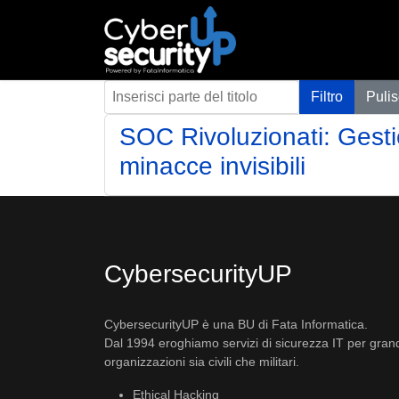
Inserisci parte del titolo
Filtro
Pulis
SOC Rivoluzionati: Gestio
minacce invisibili
CybersecurityUP
CybersecurityUP è una BU di Fata Informatica.
Dal 1994 eroghiamo servizi di sicurezza IT per gran
organizzazioni sia civili che militari.
Ethical Hacking