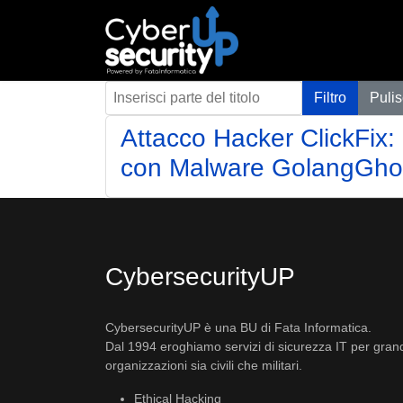
Inserisci parte del titolo
Filtro
Pulis
Attacco Hacker ClickFix:
con Malware GolangGho
CybersecurityUP
CybersecurityUP è una BU di Fata Informatica.
Dal 1994 eroghiamo servizi di sicurezza IT per gran
organizzazioni sia civili che militari.
Ethical Hacking