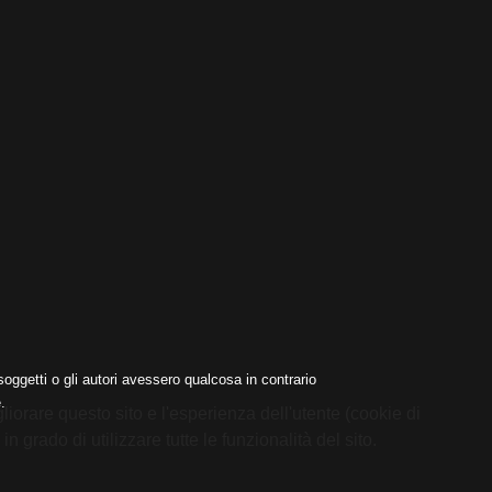
oggetti o gli autori avessero qualcosa in contrario
.
liorare questo sito e l'esperienza dell'utente (cookie di
 grado di utilizzare tutte le funzionalità del sito.