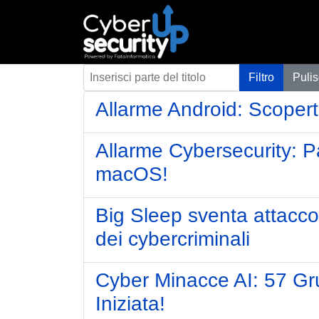
Inserisci parte del titolo
Filtro
Pulis
Allarme Android: Scoperta
Allarme Cybersecurity: P
macOS!
Big Sleep sventa attacco 
dei cybercriminali
Cyber Minacce AI: 57 Gru
Iniziata!