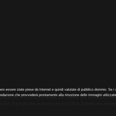
ero essere state prese da Internet e quindi valutate di pubblico dominio. Se i s
 redazione che provvederà prontamente alla rimozione delle immagini utilizzate
nziali per il funzionamento del sito, mentre altri ci aiutano a mig
e. Ti preghiamo di notare che se li rifiuti, potresti non essere in