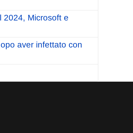
l 2024, Microsoft e
opo aver infettato con