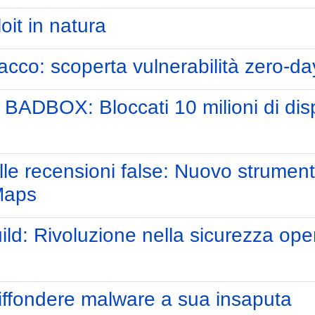
oit in natura
cco: scoperta vulnerabilità zero-day
BADBOX: Bloccati 10 milioni di dispos
lle recensioni false: Nuovo strument
Maps
d: Rivoluzione nella sicurezza open
n
iffondere malware a sua insaputa