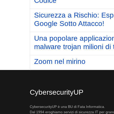
Codice
Sicurezza a Rischio: Esp
Google Sotto Attacco!
Una popolare applicazion
malware trojan milioni di 
Zoom nel mirino
CybersecurityUP
CybersecurityUP è una BU di Fata Informatica.
Dal 1994 eroghiamo servizi di sicurezza IT per gran