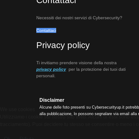
Contattaci
Necessiti dei nostri servizi di Cybersecurity?
Contattaci
Privacy policy
Ti invitiamo prendere visione della nostra
privacy policy
per la protezione dei tuoi dati
personali.
Disclaimer
Alcune delle foto presenti su Cybersecurityup.it potrebb
We use cookies
alla pubblicazione, lo possono segnalare via email alla
Utilizziamo i cookie sul nostro sito Web. Alcuni di essi sono esse
tracciamento). Puoi decidere tu stesso se consentire o meno i cooki
Ok
Rifiuta