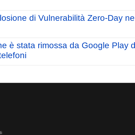
losione di Vulnerabilità Zero-Day ne
e è stata rimossa da Google Play d
telefoni
di