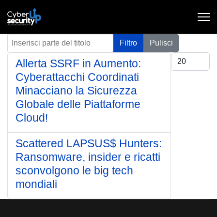
Inserisci parte del titolo
Filtro
Pulisci
Visualizza #
Allerta SSRF in Aumento:
Cyberattacchi Coordinati
Minacciano la Sicurezza
Globale delle Piattaforme
Cloud!
Scattered LAPSUS$ Hunters:
Ransomware, insider e ricatti
sconvolgono le big tech
mondiali