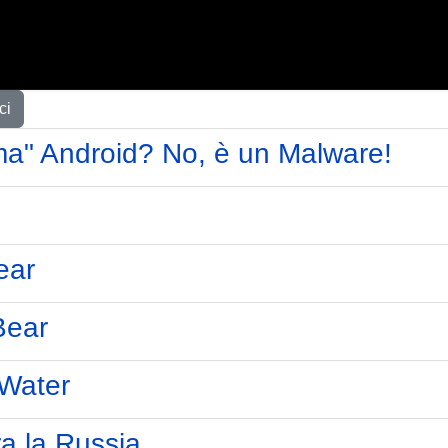
ci
ma" Android? No, è un Malware!
ear
Bear
 Water
a la Russia