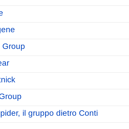
e
gene
n Group
ear
tnick
 Group
ider, il gruppo dietro Conti