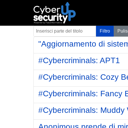
Inserisci parte del titolo
Filtro
Pulis
"Aggiornamento di siste
#Cybercriminals: APT1
#Cybercriminals: Cozy B
#Cybercriminals: Fancy 
#Cybercriminals: Muddy
Anonimous prende di mir