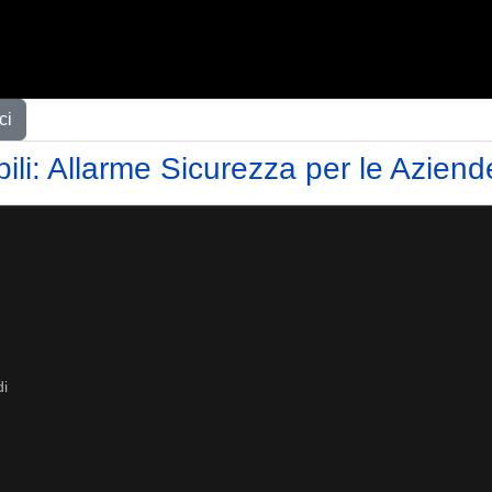
ci
bili: Allarme Sicurezza per le Azien
di