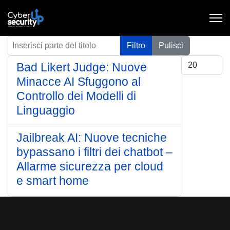
Inserisci parte del titolo
Filtro
Pulisci
Visualizza #
Bad Likert Judge: Nuove
Minacce AI Sfuggono al
Controllo dei Modelli di
Linguaggio
Jailbreak AI: Nuove tecniche
bypassano i filtri dei chatbot –
Allarme sicurezza per cloud
e smart home