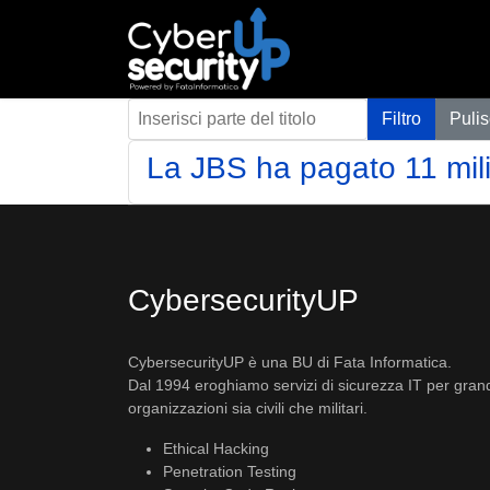
Inserisci parte del titolo
Filtro
Pulis
La JBS ha pagato 11 mili
CybersecurityUP
CybersecurityUP è una BU di Fata Informatica.
Dal 1994 eroghiamo servizi di sicurezza IT per gran
organizzazioni sia civili che militari.
Ethical Hacking
Penetration Testing