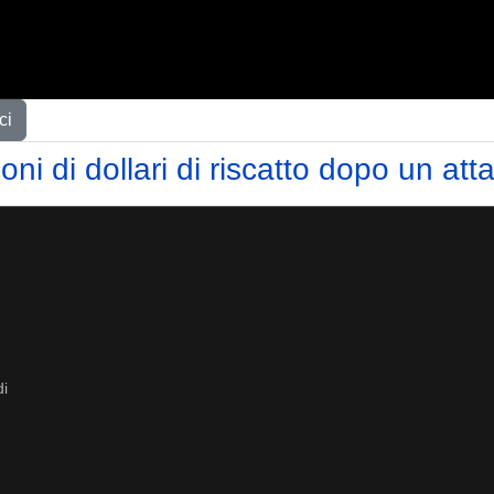
ci
oni di dollari di riscatto dopo un a
di