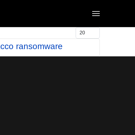
Visualizza #
ttacco ransomware