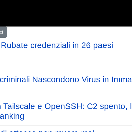
ci
Rubate credenziali in 26 paesi
o
rcriminali Nascondono Virus in Imma
on Tailscale e OpenSSH: C2 spento, l
anking