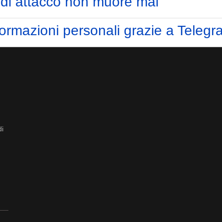
 di attacco non muore mai
ormazioni personali grazie a Telegr
di