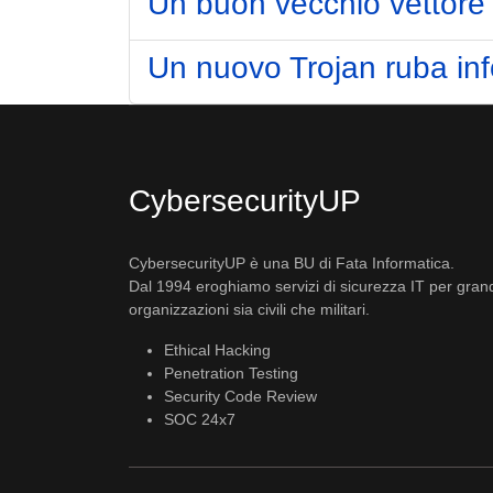
Un buon vecchio vettore
Un nuovo Trojan ruba inf
CybersecurityUP
CybersecurityUP è una BU di Fata Informatica.
Dal 1994 eroghiamo servizi di sicurezza IT per gran
organizzazioni sia civili che militari.
Ethical Hacking
Penetration Testing
Security Code Review
SOC 24x7