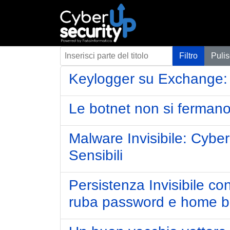
Inserisci parte del titolo
Filtro
Pulis
Keylogger su Exchange: 
Le botnet non si ferman
Malware Invisibile: Cybe
Sensibili
Persistenza Invisibile c
ruba password e home b