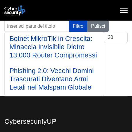
Inserisci parte del titolo
Filtro
Pulisci
Visualizza #
Botnet MikroTik in Crescita:
Minaccia Invisibile Dietro
13.000 Router Compromessi
Phishing 2.0: Vecchi Domini
Trascurati Diventano Armi
Letali nel Malspam Globale
CybersecurityUP