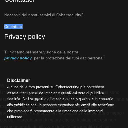
Necessiti dei nostri servizi di Cybersecurity?
Contattaci
Privacy policy
Ti invitiamo prendere visione della nostra
privacy policy
per la protezione dei tuoi dati personali.
Disclaimer
We use cookies
Alcune delle foto presenti su Cybersecurityup.it potrebbero
Utilizziamo i cookie sul nostro sito Web. Alcuni di essi sono
essere state prese da Internet e quindi valutate di pubblico
dominio. Se i soggetti o gli autori avessero qualcosa in contrario
essenziali per il funzionamento del sito, mentre altri ci aiutano a
alla pubblicazione, lo possono segnalare via email alla redazione
migliorare questo sito e l'esperienza dell'utente (cookie di
che provvederà prontamente alla rimozione delle immagini
tracciamento). Puoi decidere tu stesso se consentire o meno i
utilizzate.
cookie. Ti preghiamo di notare che se li rifiuti, potresti non
essere in grado di utilizzare tutte le funzionalità del sito.