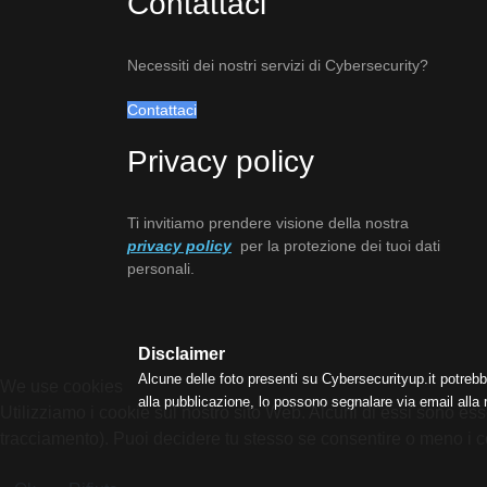
Contattaci
Necessiti dei nostri servizi di Cybersecurity?
Contattaci
Privacy policy
Ti invitiamo prendere visione della nostra
privacy policy
per la protezione dei tuoi dati
personali.
Disclaimer
Alcune delle foto presenti su Cybersecurityup.it potrebb
We use cookies
alla pubblicazione, lo possono segnalare via email alla
Utilizziamo i cookie sul nostro sito Web. Alcuni di essi sono esse
tracciamento). Puoi decidere tu stesso se consentire o meno i cooki