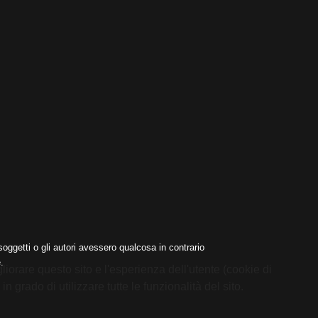
oggetti o gli autori avessero qualcosa in contrario
.
liorare questo sito e l'esperienza dell'utente (cookie di
 grado di utilizzare tutte le funzionalità del sito.