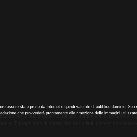
ero essere state prese da Internet e quindi valutate di pubblico dominio. Se i s
 redazione che provvederà prontamente alla rimozione delle immagini utilizzate
nziali per il funzionamento del sito, mentre altri ci aiutano a mig
e. Ti preghiamo di notare che se li rifiuti, potresti non essere in