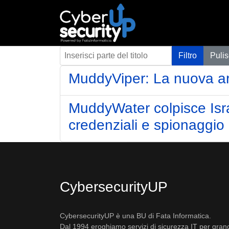
Inserisci parte del titolo
Filtro
Pulis
MuddyViper: La nuova ar
MuddyWater colpisce Isra
credenziali e spionaggio
CybersecurityUP
CybersecurityUP è una BU di Fata Informatica.
Dal 1994 eroghiamo servizi di sicurezza IT per gran