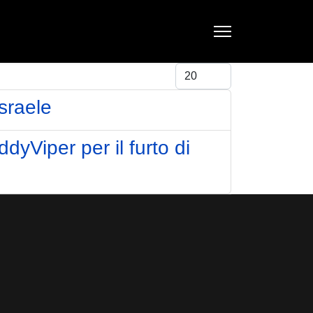
Visualizza #
sraele
yViper per il furto di