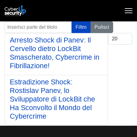
Inserisci parte del titolo
Filtro
Pulisci
Visualizza #
Arresto Shock di Panev: Il
Cervello dietro LockBit
Smascherato, Cybercrime in
Fibrillazione!
Estradizione Shock:
Rostislav Panev, lo
Sviluppatore di LockBit che
Ha Sconvolto il Mondo del
Cybercrime