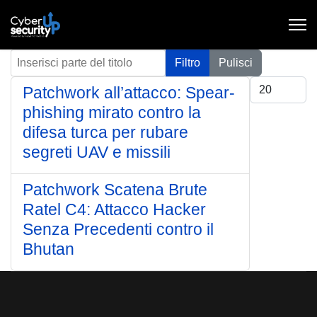
Inserisci parte del titolo
Filtro
Pulisci
Visualizza #
Patchwork all’attacco: Spear-
phishing mirato contro la
difesa turca per rubare
segreti UAV e missili
Patchwork Scatena Brute
Ratel C4: Attacco Hacker
Senza Precedenti contro il
Bhutan