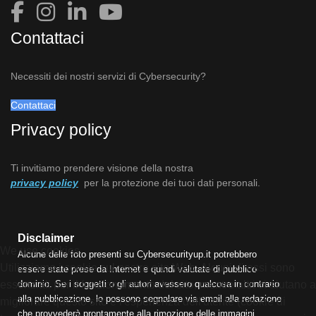
Contattaci
Necessiti dei nostri servizi di Cybersecurity?
Contattaci
Privacy policy
Ti invitiamo prendere visione della nostra
privacy policy
per la protezione dei tuoi dati personali.
Disclaimer
We use cookies
Alcune delle foto presenti su Cybersecurityup.it potrebbero
Utilizziamo i cookie sul nostro sito Web. Alcuni di essi sono
essere state prese da Internet e quindi valutate di pubblico
dominio. Se i soggetti o gli autori avessero qualcosa in contrario
essenziali per il funzionamento del sito, mentre altri ci aiutano a
alla pubblicazione, lo possono segnalare via email alla redazione
migliorare questo sito e l'esperienza dell'utente (cookie di
che provvederà prontamente alla rimozione delle immagini