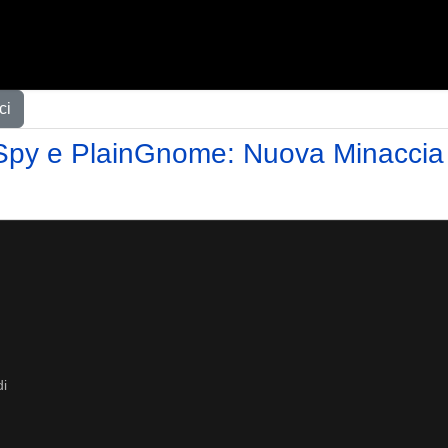
ci
y e PlainGnome: Nuova Minaccia S
di