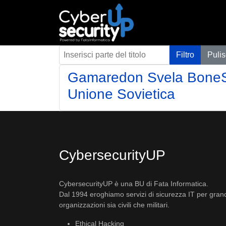
Inserisci parte del titolo
Filtro
Pulis
Gamaredon Svela BoneSp
Unione Sovietica
CybersecurityUP
CybersecurityUP è una BU di Fata Informatica.
Dal 1994 eroghiamo servizi di sicurezza IT per gran
organizzazioni sia civili che militari.
Ethical Hacking