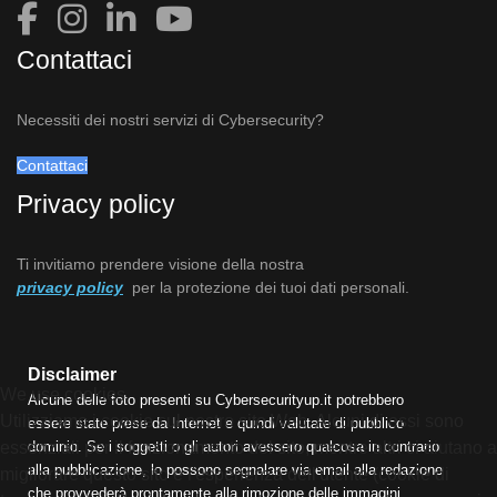
Contattaci
Necessiti dei nostri servizi di Cybersecurity?
Contattaci
Privacy policy
Ti invitiamo prendere visione della nostra
privacy policy
per la protezione dei tuoi dati personali.
Disclaimer
We use cookies
Alcune delle foto presenti su Cybersecurityup.it potrebbero
Utilizziamo i cookie sul nostro sito Web. Alcuni di essi sono
essere state prese da Internet e quindi valutate di pubblico
dominio. Se i soggetti o gli autori avessero qualcosa in contrario
essenziali per il funzionamento del sito, mentre altri ci aiutano a
alla pubblicazione, lo possono segnalare via email alla redazione
migliorare questo sito e l'esperienza dell'utente (cookie di
che provvederà prontamente alla rimozione delle immagini