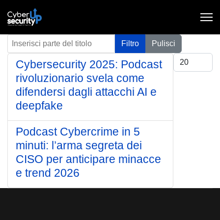
Inserisci parte del titolo
Filtro
Pulisci
Visualizza #
Cybersecurity 2025: Podcast
rivoluzionario svela come
difendersi dagli attacchi AI e
deepfake
Podcast Cybercrime in 5
minuti: l’arma segreta dei
CISO per anticipare minacce
e trend 2026