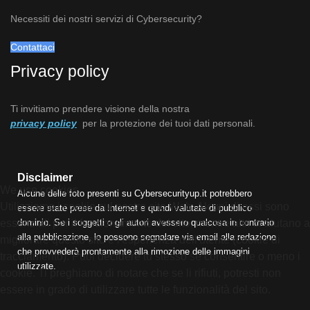
Necessiti dei nostri servizi di Cybersecurity?
Contattaci
Privacy policy
Ti invitiamo prendere visione della nostra
privacy policy
per la protezione dei tuoi dati personali.
Disclaimer
We use cookies
Alcune delle foto presenti su Cybersecurityup.it potrebbero
Utilizziamo i cookie sul nostro sito Web. Alcuni di essi sono
essere state prese da Internet e quindi valutate di pubblico
dominio. Se i soggetti o gli autori avessero qualcosa in contrario
essenziali per il funzionamento del sito, mentre altri ci aiutano a
alla pubblicazione, lo possono segnalare via email alla redazione
migliorare questo sito e l'esperienza dell'utente (cookie di
che provvederà prontamente alla rimozione delle immagini
tracciamento). Puoi decidere tu stesso se consentire o meno i
utilizzate.
cookie. Ti preghiamo di notare che se li rifiuti, potresti non
essere in grado di utilizzare tutte le funzionalità del sito.