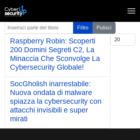
Inserisci parte del titolo
Filtro
Pulisci
Visualizza #
Raspberry Robin: Scoperti
200 Domini Segreti C2, La
Minaccia Che Sconvolge La
Cybersecurity Globale!
SocGholish inarrestabile:
Nuova ondata di malware
spiazza la cybersecurity con
attacchi invisibili e super
mirati