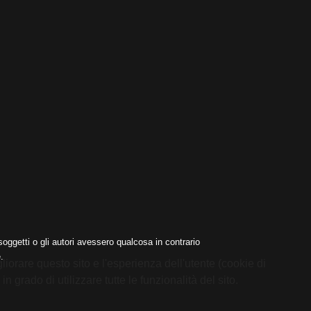
oggetti o gli autori avessero qualcosa in contrario
.
liorare questo sito e l'esperienza dell'utente (cookie di
 grado di utilizzare tutte le funzionalità del sito.