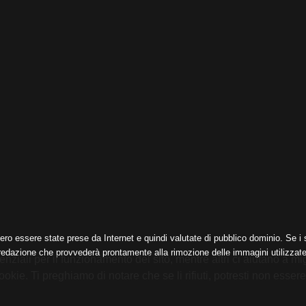
ero essere state prese da Internet e quindi valutate di pubblico dominio. Se i s
 redazione che provvederà prontamente alla rimozione delle immagini utilizzate
nziali per il funzionamento del sito, mentre altri ci aiutano a mig
e. Ti preghiamo di notare che se li rifiuti, potresti non essere in