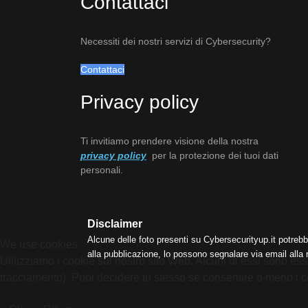
Contattaci
Necessiti dei nostri servizi di Cybersecurity?
Contattaci
Privacy policy
Ti invitiamo prendere visione della nostra
privacy policy
per la protezione dei tuoi dati
personali.
Disclaimer
Alcune delle foto presenti su Cybersecurityup.it potrebb
We use cookies
alla pubblicazione, lo possono segnalare via email alla
Utilizziamo i cookie sul nostro sito Web. Alcuni di essi sono esse
tracciamento). Puoi decidere tu stesso se consentire o meno i cooki