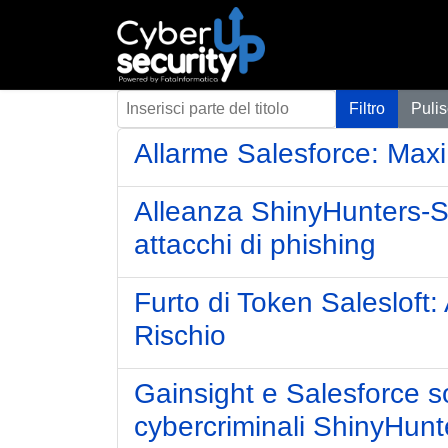
Inserisci parte del titolo
Filtro
Pulis
Allarme Salesforce: Maxi 
Alleanza ShinyHunters-Sc
attacchi di phishing
Furto di Token Salesloft:
Rischio
Gainsight e Salesforce sot
cybercriminali ShinyHunt