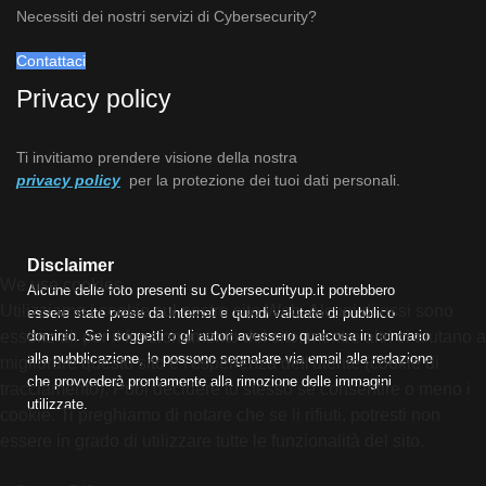
Necessiti dei nostri servizi di Cybersecurity?
Contattaci
Privacy policy
Ti invitiamo prendere visione della nostra
privacy policy
per la protezione dei tuoi dati personali.
Disclaimer
We use cookies
Alcune delle foto presenti su Cybersecurityup.it potrebbero
Utilizziamo i cookie sul nostro sito Web. Alcuni di essi sono
essere state prese da Internet e quindi valutate di pubblico
dominio. Se i soggetti o gli autori avessero qualcosa in contrario
essenziali per il funzionamento del sito, mentre altri ci aiutano a
alla pubblicazione, lo possono segnalare via email alla redazione
migliorare questo sito e l'esperienza dell'utente (cookie di
che provvederà prontamente alla rimozione delle immagini
tracciamento). Puoi decidere tu stesso se consentire o meno i
utilizzate.
cookie. Ti preghiamo di notare che se li rifiuti, potresti non
essere in grado di utilizzare tutte le funzionalità del sito.