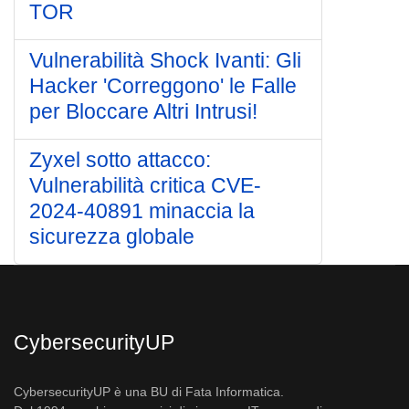
TOR
Vulnerabilità Shock Ivanti: Gli
Hacker 'Correggono' le Falle
per Bloccare Altri Intrusi!
Zyxel sotto attacco:
Vulnerabilità critica CVE-
2024-40891 minaccia la
sicurezza globale
CybersecurityUP
CybersecurityUP è una BU di Fata Informatica.