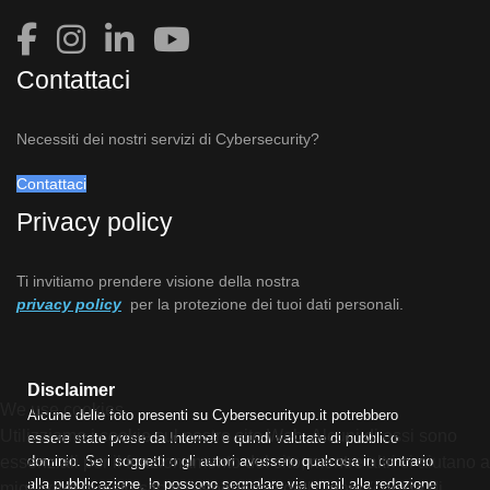
Contattaci
Necessiti dei nostri servizi di Cybersecurity?
Contattaci
Privacy policy
Ti invitiamo prendere visione della nostra
privacy policy
per la protezione dei tuoi dati personali.
Disclaimer
We use cookies
Alcune delle foto presenti su Cybersecurityup.it potrebbero
Utilizziamo i cookie sul nostro sito Web. Alcuni di essi sono
essere state prese da Internet e quindi valutate di pubblico
dominio. Se i soggetti o gli autori avessero qualcosa in contrario
essenziali per il funzionamento del sito, mentre altri ci aiutano a
alla pubblicazione, lo possono segnalare via email alla redazione
migliorare questo sito e l'esperienza dell'utente (cookie di