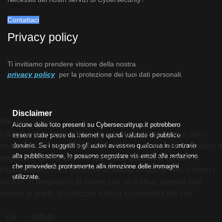
Contattaci
Privacy policy
Ti invitiamo prendere visione della nostra
privacy policy
per la protezione dei tuoi dati personali.
Disclaimer
We use cookies
Alcune delle foto presenti su Cybersecurityup.it potrebbero
Utilizziamo i cookie sul nostro sito Web. Alcuni di essi sono
essere state prese da Internet e quindi valutate di pubblico
dominio. Se i soggetti o gli autori avessero qualcosa in contrario
essenziali per il funzionamento del sito, mentre altri ci aiutano a
alla pubblicazione, lo possono segnalare via email alla redazione
migliorare questo sito e l'esperienza dell'utente (cookie di
che provvederà prontamente alla rimozione delle immagini
tracciamento). Puoi decidere tu stesso se consentire o meno i
utilizzate.
cookie. Ti preghiamo di notare che se li rifiuti, potresti non
essere in grado di utilizzare tutte le funzionalità del sito.
Ok
Rifiuta