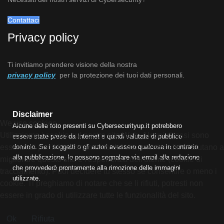
Contattaci
Privacy policy
Ti invitiamo prendere visione della nostra
privacy policy
per la protezione dei tuoi dati personali.
Disclaimer
We use cookies
Alcune delle foto presenti su Cybersecurityup.it potrebbero
Utilizziamo i cookie sul nostro sito Web. Alcuni di essi sono
essere state prese da Internet e quindi valutate di pubblico
dominio. Se i soggetti o gli autori avessero qualcosa in contrario
essenziali per il funzionamento del sito, mentre altri ci aiutano a
alla pubblicazione, lo possono segnalare via email alla redazione
migliorare questo sito e l'esperienza dell'utente (cookie di
che provvederà prontamente alla rimozione delle immagini
tracciamento). Puoi decidere tu stesso se consentire o meno i
utilizzate.
cookie. Ti preghiamo di notare che se li rifiuti, potresti non
essere in grado di utilizzare tutte le funzionalità del sito.
Ok
Rifiuta