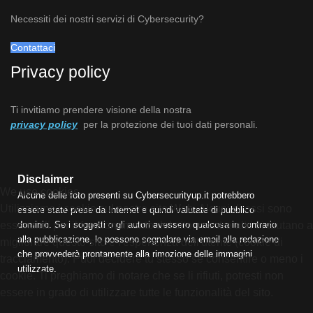
Necessiti dei nostri servizi di Cybersecurity?
Contattaci
Privacy policy
Ti invitiamo prendere visione della nostra
privacy policy
per la protezione dei tuoi dati personali.
Disclaimer
We use cookies
Alcune delle foto presenti su Cybersecurityup.it potrebbero
Utilizziamo i cookie sul nostro sito Web. Alcuni di essi sono
essere state prese da Internet e quindi valutate di pubblico
dominio. Se i soggetti o gli autori avessero qualcosa in contrario
essenziali per il funzionamento del sito, mentre altri ci aiutano a
alla pubblicazione, lo possono segnalare via email alla redazione
migliorare questo sito e l'esperienza dell'utente (cookie di
che provvederà prontamente alla rimozione delle immagini
tracciamento). Puoi decidere tu stesso se consentire o meno i
utilizzate.
cookie. Ti preghiamo di notare che se li rifiuti, potresti non
essere in grado di utilizzare tutte le funzionalità del sito.