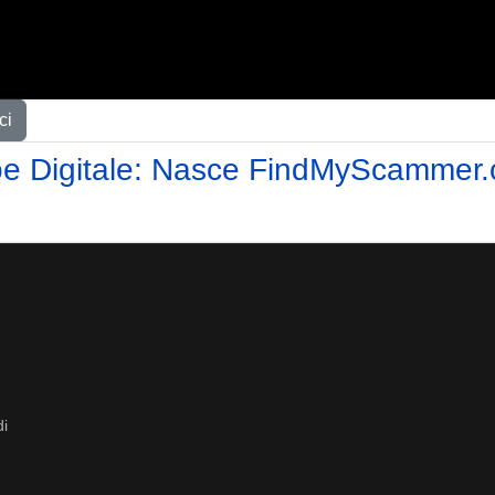
ci
roe Digitale: Nasce FindMyScammer.
di