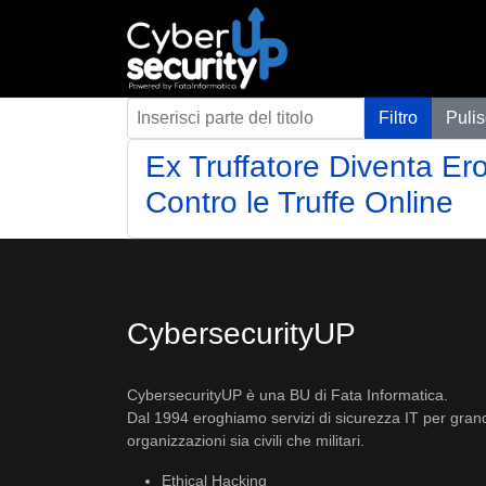
Inserisci parte del titolo
Filtro
Pulis
Ex Truffatore Diventa E
Contro le Truffe Online
CybersecurityUP
CybersecurityUP è una BU di Fata Informatica.
Dal 1994 eroghiamo servizi di sicurezza IT per gran
organizzazioni sia civili che militari.
Ethical Hacking