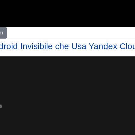
ci
roid Invisibile che Usa Yandex Clou
di