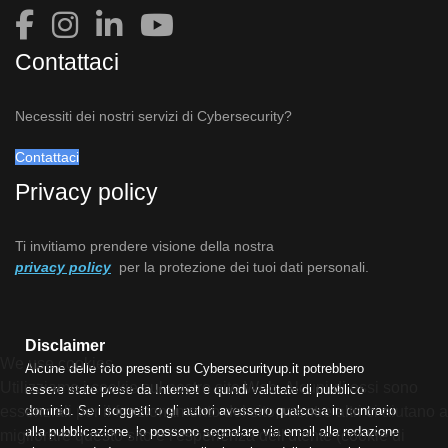
Contattaci
Necessiti dei nostri servizi di Cybersecurity?
Contattaci
Privacy policy
Ti invitiamo prendere visione della nostra
privacy policy
per la protezione dei tuoi dati personali.
Disclaimer
We use cookies
Alcune delle foto presenti su Cybersecurityup.it potrebbero
Utilizziamo i cookie sul nostro sito Web. Alcuni di essi sono
essere state prese da Internet e quindi valutate di pubblico
dominio. Se i soggetti o gli autori avessero qualcosa in contrario
essenziali per il funzionamento del sito, mentre altri ci aiutano a
alla pubblicazione, lo possono segnalare via email alla redazione
migliorare questo sito e l'esperienza dell'utente (cookie di