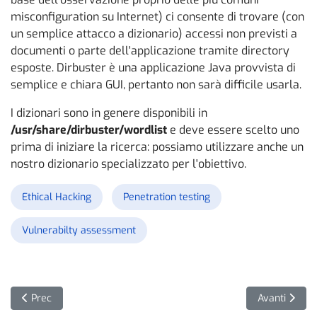
misconfiguration su Internet) ci consente di trovare (con
un semplice attacco a dizionario) accessi non previsti a
documenti o parte dell'applicazione tramite directory
esposte. Dirbuster è una applicazione Java provvista di
semplice e chiara GUI, pertanto non sarà difficile usarla.
I dizionari sono in genere disponibili in
/usr/share/dirbuster/wordlist
e deve essere scelto uno
prima di iniziare la ricerca: possiamo utilizzare anche un
nostro dizionario specializzato per l'obiettivo.
Ethical Hacking
Penetration testing
Vulnerabilty assessment
Articolo precedente: Pillole di Pentration Testing: Vulnerability
Articolo succ
Prec
Avanti