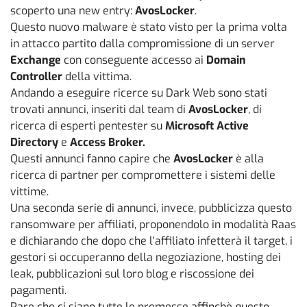
scoperto una new entry:
AvosLocker
.
Questo nuovo malware è stato visto per la prima volta
in attacco partito dalla compromissione di un server
Exchange
con conseguente accesso ai
Domain
Controller
della vittima.
Andando a eseguire ricerce su Dark Web sono stati
trovati annunci, inseriti dal team di
AvosLocker
, di
ricerca di esperti pentester su
Microsoft Active
Directory
e
Access Broker.
Questi annunci fanno capire che
AvosLocker
è alla
ricerca di partner per compromettere i sistemi delle
vittime.
Una seconda serie di annunci, invece, pubblicizza questo
ransomware per affiliati, proponendolo in modalità Raas
e dichiarando che dopo che l'affiliato infetterà il target, i
gestori si occuperanno della negoziazione, hosting dei
leak, pubblicazioni sul loro blog e riscossione dei
pagamenti.
Pare che ci siano tutte le premesse affinchè questo