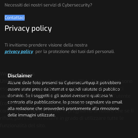
Necessiti dei nostri servizi di Cybersecurity?
Contattaci
Privacy policy
Ti invitiamo prendere visione della nostra
privacy policy
per la protezione dei tuoi dati personali.
We use cookies
Disclaimer
Utilizziamo i cookie sul nostro sito Web. Alcuni di essi sono
Alcune delle foto presenti su Cybersecurityup.it potrebbero
essenziali per il funzionamento del sito, mentre altri ci
essere state prese da Internet e quindi valutate di pubblico
aiutano a migliorare questo sito e l'esperienza dell'utente
dominio. Se i soggetti o gli autori avessero qualcosa in
contrario alla pubblicazione, lo possono segnalare via email
(cookie di tracciamento). Puoi decidere tu stesso se
alla redazione che provvederà prontamente alla rimozione
consentire o meno i cookie. Ti preghiamo di notare che se li
delle immagini utilizzate.
rifiuti, potresti non essere in grado di utilizzare tutte le
funzionalità del sito.