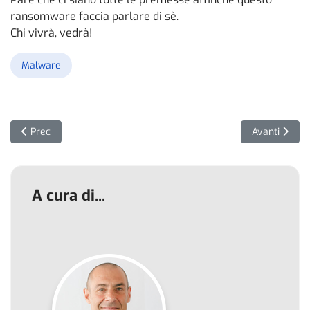
ransomware faccia parlare di sè.
Chi vivrà, vedrà!
Malware
Articolo precedente: Lemonduck: il criptominer diventato botnet
Articolo suc
Prec
Avanti
A cura di...