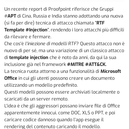
Un recente report di Proofpoint riferisce che Gruppi
#
APT
di Cina, Russia e India stanno adottando una nuova
(si fa per dire) tecnica di attacco chiamata "
RTF
Template #Injection
", rendendo i loro attacchi più difficili
da rilevare e fermare.
Che cos'è
l'iniezione di modelli RTF
? Questo attacco non è
nuovo di per sé, ma una variazione di un classico attacco
di
template injection
che è noto da anni, da qui la sua
inclusione già nel framework
#MITRE #ATT&CK.
La tecnica ruota attorno a una funzionalità di
Microsoft
Office
in cui gli utenti possono creare un documento
utilizzando un modello predefinito.
Questi modelli possono essere archiviati localmente o
scaricati da un server remoto.
L'idea è che gli aggressori possano inviare file di Office
apparentemente innocui, come DOC, XLS o PPT, e poi
caricare codice dannoso quando l'app esegue il
rendering del contenuto caricando il modello.