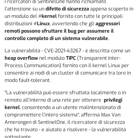
I ricercatori di SentinelOne hanno richiamato
l'attenzione su un
difetto di sicurezza
appena scoperto in
un modulo del #
kernel
fornito con tutte le principali
distribuzioni #
Linux
, avvertendo che gli
aggressori
remoti possono sfruttare il bug per assumere il
controllo completo di un sistema vulnerabile
.
La vulnerabilità - CVE-2021-43267 - è descritta come un
heap overflow
nel modulo
TIPC
(Transparent Inter-
Process Communication) fornito con il kernel Linux per
consentire ai nodi di un cluster di comunicare tra loro in
modo fault-tolerant.
"La vulnerabilità può essere sfruttata localmente o in
remoto all'interno di una rete per ottenere
privilegi
kernel
, consentendo a un utente malintenzionato di
compromettere l'intero sistema", afferma Max Van
Amerongen di SentinelOne, il ricercatore di sicurezza
che ha trovato - e aiutato a risolvere - la vulnerabilità
sottostante.