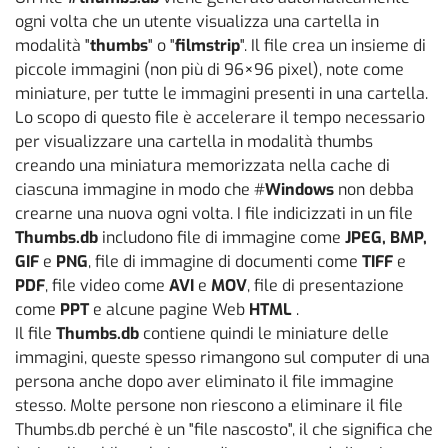
ogni volta che un utente visualizza una cartella in
modalità "
thumbs
" o "
filmstrip
". Il file crea un insieme di
piccole immagini (non più di 96×96 pixel), note come
miniature, per tutte le immagini presenti in una cartella.
Lo scopo di questo file è accelerare il tempo necessario
per visualizzare una cartella in modalità thumbs
creando una miniatura memorizzata nella cache di
ciascuna immagine in modo che #
Windows
non debba
crearne una nuova ogni volta. I file indicizzati in un file
Thumbs.db
includono file di immagine come
JPEG, BMP,
GIF
e
PNG
, file di immagine di documenti come
TIFF
e
PDF
, file video come
AVI
e
MOV
, file di presentazione
come
PPT
e alcune pagine Web
HTML
.
Il file
Thumbs.db
contiene quindi le miniature delle
immagini, queste spesso rimangono sul computer di una
persona anche dopo aver eliminato il file immagine
stesso. Molte persone non riescono a eliminare il file
Thumbs.db perché è un "file nascosto", il che significa che