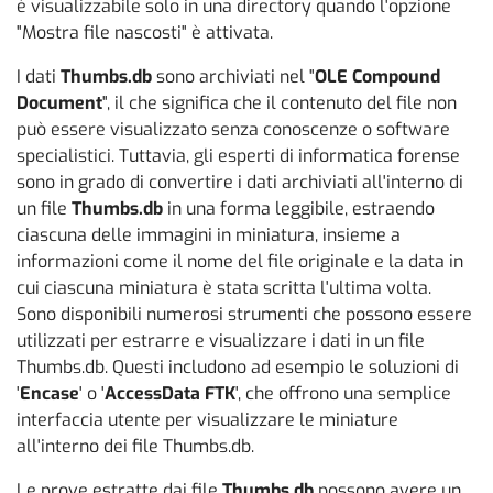
è visualizzabile solo in una directory quando l'opzione
"Mostra file nascosti" è attivata.
I dati
Thumbs.db
sono archiviati nel "
OLE Compound
Document
", il che significa che il contenuto del file non
può essere visualizzato senza conoscenze o software
specialistici. Tuttavia, gli esperti di informatica forense
sono in grado di convertire i dati archiviati all'interno di
un file
Thumbs.db
in una forma leggibile, estraendo
ciascuna delle immagini in miniatura, insieme a
informazioni come il nome del file originale e la data in
cui ciascuna miniatura è stata scritta l'ultima volta.
Sono disponibili numerosi strumenti che possono essere
utilizzati per estrarre e visualizzare i dati in un file
Thumbs.db. Questi includono ad esempio le soluzioni di
'
Encase
' o '
AccessData FTK
', che offrono una semplice
interfaccia utente per visualizzare le miniature
all'interno dei file Thumbs.db.
Le prove estratte dai file
Thumbs.db
possono avere un