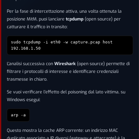
Per la fase di intercettazione attiva, una volta ottenuta la
posizione MitM, puoi lanciare
tcpdump
(open source) per
catturare il traffico in transito:
sudo tcpdump -i eth0 -w capture.pcap host
192.168.1.50
L'analisi successiva con
Wireshark
(open source) permette di
filtrare i protocolli di interesse e identificare credenziali
trasmesse in chiaro.
Se vuoi verificare l'effetto del poisoning dal lato vittima, su
Windows esegui:
arp -a
Questo mostra la cache ARP corrente: un indirizzo MAC
duplicato associato a IP diversi (gateway e attaccante) è la