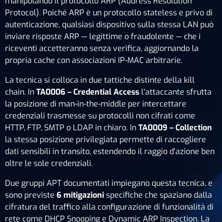
manipolando il protocollo ARP (Address Resolution
Protocol). Poiché ARP è un protocollo stateless e privo di
autenticazione, qualsiasi dispositivo sulla stessa LAN può
inviare risposte ARP — legittime o fraudolente — che i
riceventi accetteranno senza verifica, aggiornando la
propria cache con associazioni IP-MAC arbitrarie.
La tecnica si colloca in due tattiche distinte della kill
chain. In
TA0006 – Credential Access
l'attaccante sfrutta
la posizione di man-in-the-middle per intercettare
credenziali trasmesse su protocolli non cifrati come
HTTP, FTP, SMTP o LDAP in chiaro. In
TA0009 – Collection
la stessa posizione privilegiata permette di raccogliere
dati sensibili in transito, estendendo il raggio d'azione ben
oltre le sole credenziali.
Due gruppi APT documentati impiegano questa tecnica, e
sono previste
6 mitigazioni
specifiche che spaziano dalla
cifratura del traffico alla configurazione di funzionalità di
rete come DHCP Snooping e Dynamic ARP Inspection. La