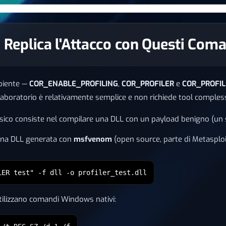
r: Replica l'Attacco con Questi Com
mbiente —
COR_ENABLE_PROFILING
,
COR_PROFILER
e
COR_PROFI
 laboratorio è relativamente semplice e non richiede tool compless
ssico consiste nel compilare una DLL con un payload benigno (un s
 una DLL generata con
msfvenom
(open source, parte di Metasplo
LER test" -f dll -o profiler_test.dll
 utilizzano comandi Windows nativi: