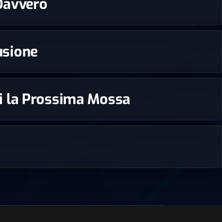
 Davvero
rusione
edi la Prossima Mossa