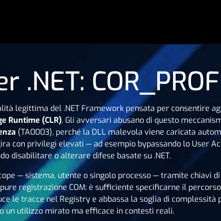
iler .NET: COR_PROF
lità legittima del .NET Framework pensata per consentire agli
e Runtime (CLR)
. Gli avversari abusano di questo meccanism
tenza
(TA0003), perché la DLL malevola viene caricata automa
gira con privilegi elevati — ad esempio bypassando lo User Ac
ndo disabilitare o alterare difese basate su .NET.
scope — sistema, utente o singolo processo — tramite chiavi d
pure registrazione COM: è sufficiente specificarne il percors
uce le tracce nel Registry e abbassa la soglia di complessità
un utilizzo mirato ma efficace in contesti reali.