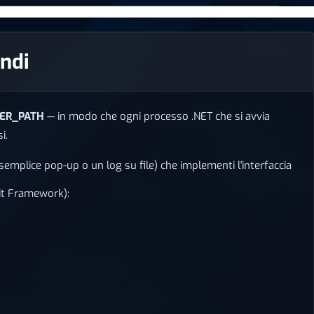
andi
LER_PATH
— in modo che ogni processo .NET che si avvia
i.
emplice pop-up o un log su file) che implementi l'interfaccia
it Framework):