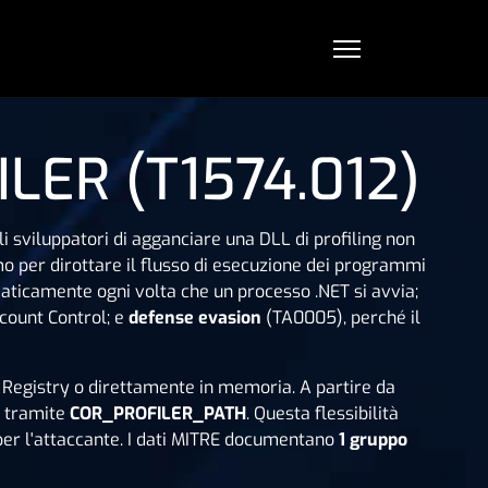
ILER (T1574.012)
 sviluppatori di agganciare una DLL di profiling non
o per dirottare il flusso di esecuzione dei programmi
ticamente ogni volta che un processo .NET si avvia;
count Control; e
defense evasion
(TA0005), perché il
i Registry o direttamente in memoria. A partire da
o tramite
COR_PROFILER_PATH
. Questa flessibilità
 per l'attaccante. I dati MITRE documentano
1 gruppo