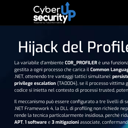
Hijack del Prof
La variabile d'ambiente
COR_PROFILER
è una funziona
gestita a ogni processo che carica il
Common Languag
.NET, ottenendo tre vantaggi tattici simultanei:
persis
privilege escalation
(TA0004), se il processo vittima 
codice si inietta nel contesto di processi trusted, pote
Il meccanismo può essere configurato a tre livelli di 
.NET Framework 4, la DLL di profiling non richiede nep
rende la tecnica particolarmente insidiosa, perché rid
APT
,
1 software
e
3 mitigazioni
associate, confermando 