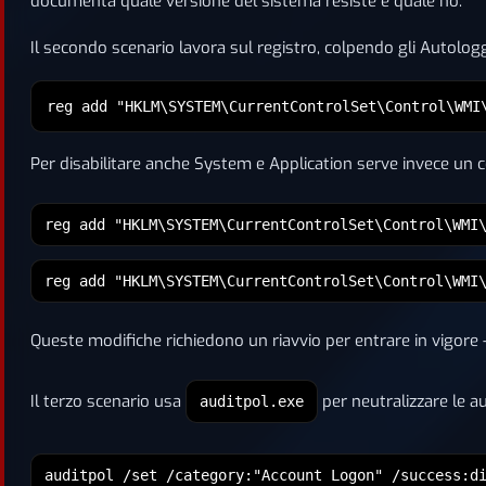
documenta quale versione del sistema resiste e quale no.
Il secondo scenario lavora sul registro, colpendo gli Autologg
reg add "HKLM\SYSTEM\CurrentControlSet\Control\WMI
Per disabilitare anche System e Application serve invece un 
reg add "HKLM\SYSTEM\CurrentControlSet\Control\WMI
reg add "HKLM\SYSTEM\CurrentControlSet\Control\WMI
Queste modifiche richiedono un riavvio per entrare in vigore —
Il terzo scenario usa
per neutralizzare le au
auditpol.exe
auditpol /set /category:"Account Logon" /success:d