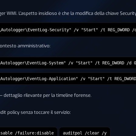
er WMI. L'aspetto insidioso è che la modifica della chiave Security
\Autologger\EventLog-Security" /v "Start" /t REG_DWORD /
contesto amministrativo:
\Autologger\EventLog-System" /v "Start" /t REG_DWORD /d 
\Autologger\EventLog-Application" /v "Start" /t REG_DWOR
 dettaglio rilevante per la timeline forense.
dit policy senza toccare il servizio:
isable /failure:disable
auditpol /clear /y