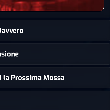
 Davvero
rusione
edi la Prossima Mossa