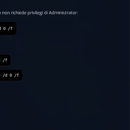
 non richiede privilegi di Administrator:
d 0 /f
0 /f
D /d 0 /f