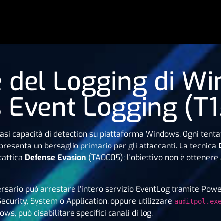
e del Logging di W
Event Logging (T
siasi capacità di detection su piattaforma Windows. Ogni tenta
presenta un bersaglio primario per gli attaccanti. La tecnica
tattica
Defense Evasion
(TA0005): l'obiettivo non è ottenere a
rsario può arrestare l'intero servizio EventLog tramite Pow
ecurity, System o Application, oppure utilizzare
auditpol.ex
ows, può disabilitare specifici canali di log.