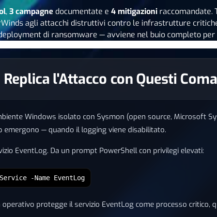
ol
,
3 campagne
documentate e
4 mitigazioni
raccomandate. T
inds agli attacchi distruttivi contro le infrastrutture critic
 deployment di ransomware — avviene nel buio completo per i
r: Replica l'Attacco con Questi Com
mbiente Windows isolato con Sysmon (open source, Microsoft Sysint
ap emergono — quando il logging viene disabilitato.
ervizio EventLog. Da un prompt PowerShell con privilegi elevati:
Service -Name EventLog
operativo protegge il servizio EventLog come processo critico, qu