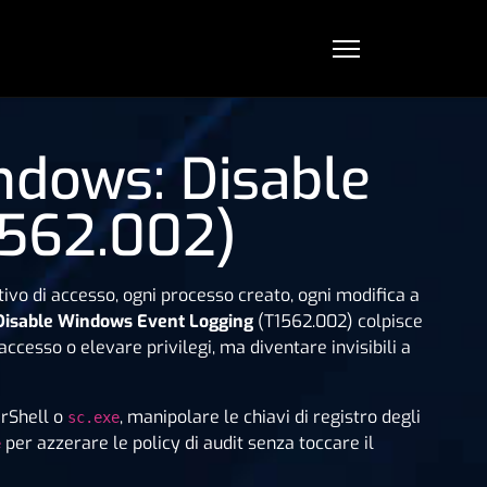
indows: Disable
1562.002)
tivo di accesso, ogni processo creato, ogni modifica a
Disable Windows Event Logging
(T1562.002) colpisce
ccesso o elevare privilegi, ma diventare invisibili a
erShell o
, manipolare le chiavi di registro degli
sc.exe
per azzerare le policy di audit senza toccare il
e