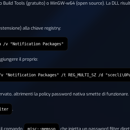
o Build Tools (gratuito) o MinGW-w64 (open source). La DLL risult
stensione) alla chiave registry:
a /v "Notification Packages"
giungere il proprio:
/v "Notification Packages" /t REG_MULTI_SZ /d "scecli\0P
servato, altrimenti la policy password nativa smette di funzionare.
.
lter
e il comando
che inietta un password filter dire
misc::memssp