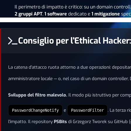
Il perimetro di impatto è critico: su un domain controll
2 gruppi APT
,
1 software
dedicato e
1 mitigazione
speci
Consiglio per l'Ethical Hacke
La catena d'attacco ruota attorno a due operazioni: deposita
amministratore locale — o, nel caso di un domain controller
Sviluppo del filtro malevolo.
Il modo più istruttivo per comp
e
. La terza r
PasswordChangeNotify
PasswordFilter
l'impatto. Il repository
PSBits
di Grzegorz Tworek su GitHub (