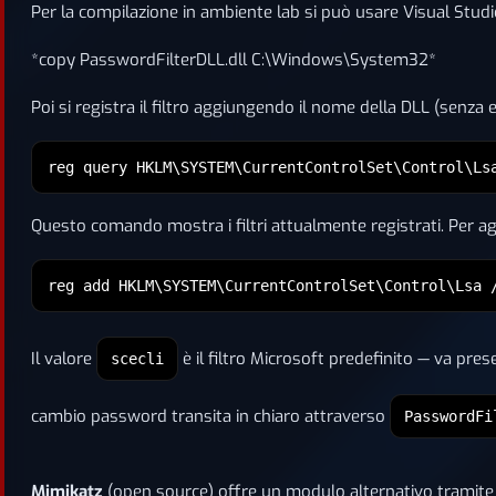
Per la compilazione in ambiente lab si può usare Visual Studi
*copy PasswordFilterDLL.dll C:\Windows\System32*
Poi si registra il filtro aggiungendo il nome della DLL (senza e
reg query HKLM\SYSTEM\CurrentControlSet\Control\Ls
Questo comando mostra i filtri attualmente registrati. Per ag
reg add HKLM\SYSTEM\CurrentControlSet\Control\Lsa 
Il valore
è il filtro Microsoft predefinito — va pre
scecli
cambio password transita in chiaro attraverso
PasswordFi
Mimikatz
(open source) offre un modulo alternativo tramit