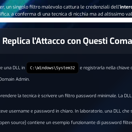
er, un singolo filtro malevolo cattura le credenziali dell'
inter
fica, a conferma di una tecnica di nicchia ma ad altissimo val
r: Replica l'Attacco con Questi Com
re una DLL in
e registrarla nella chiave 
C:\Windows\System32
, Domain Admin.
rendere la tecnica è scrivere un filtro password minimale. La DLL
iceve username e password in chiaro. In laboratorio, una DLL che sc
open source) contiene un esempio funzionante di password filter