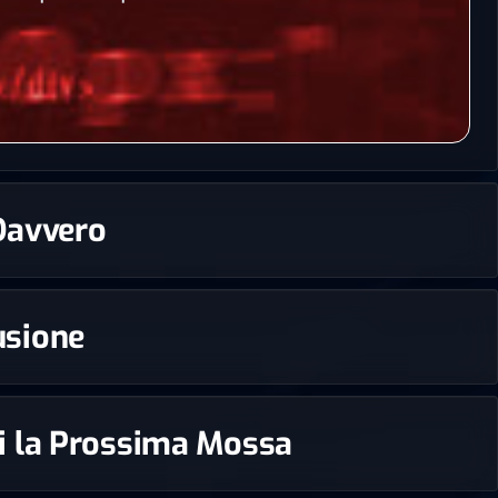
 Davvero
rusione
edi la Prossima Mossa