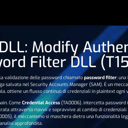
 DLL: Modify Authen
ord Filter DLL (T1
la validazione delle password chiamato
password filter
: una
enga salvata nel Security Accounts Manager (SAM). È un mecc
a, ottiene un flusso continuo di credenziali in plaintext ogn
chain. Come
Credential Access
(TA0006), intercetta password i
rata attraverso riavvii e sopravvive al cambio di credenzial
005), il meccanismo si maschera dietro una funzionalità leg
'analisi approfondita.