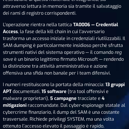
attraverso lettura in memoria sia tramite il salvataggio
dei rami di registro corrispondenti.
L'operazione rientra nella tattica
TA0006 — Credential
Access
, la fase della kill chain in cui l'avversario
trasforma un accesso iniziale in credenziali riutilizzabili. Il
SAM dumping è particolarmente insidioso perché sfrutta
strumenti nativi del sistema operativo — il comando
reg
save
è un binario legittimo firmato Microsoft — rendendo
la distinzione tra attività amministrativa e azione
offensiva una sfida non banale per i team difensivi.
I numeri restituiscono la portata della minaccia:
13 gruppi
APT
documentati,
15 software
(tra tool offensivi e
malware proprietari),
5 campagne
tracciate e
4
mitigazioni
raccomandate. Dal cyber-espionage statale al
cybercrime finanziario, il dump del SAM è una costante
trasversale. Richiede privilegi SYSTEM, ma una volta
ottenuto l'accesso elevato il passaggio è rapido,