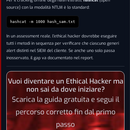
Per il cracking offline degli hash estratti,
hashcat
(open
source) con la modalità NTLM è lo standard:
hashcat -m 1000 hash_sam.txt
In un assessment reale, l'ethical hacker dovrebbe eseguire
tutti i metodi in sequenza per verificare che ciascuno generi
alert distinti nel SIEM del cliente. Se anche uno solo passa
inosservato, il gap va documentato nel report.
Vuoi diventare un Ethical Hacker ma
non sai da dove iniziare?
Scarica la guida gratuita e segui il
percorso corretto fin dal primo
passo