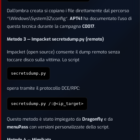
Dall'ombra creata si copiano i file direttamente dal percorso
*\Windows\System32\config*.
APT41
ha documentato l'uso di
questa tecnica durante la campagna
C0017
.
Metodo 3 — Impacket secretsdump.py (remoto)
Impacket (open source) consente il dump remoto senza
toccare disco sulla vittima. Lo script
secretsdump.py
opera tramite il protocollo DCE/RPC:
secretsdump.py
/
:
@<ip_target>
Questo metodo è stato impiegato da
Dragonfly
e da
menuPass
con versioni personalizzate dello script.
Metodo 4 — Mimikatz